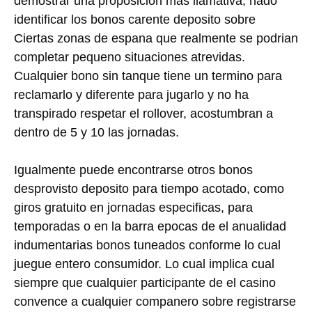
demostrar una proposicion mas llamativa, hado
identificar los bonos carente deposito sobre
Ciertas zonas de espana que realmente se podrian
completar pequeno situaciones atrevidas.
Cualquier bono sin tanque tiene un termino para
reclamarlo y diferente para jugarlo y no ha
transpirado respetar el rollover, acostumbran a
dentro de 5 y 10 las jornadas.
Igualmente puede encontrarse otros bonos
desprovisto deposito para tiempo acotado, como
giros gratuito en jornadas especificas, para
temporadas o en la barra epocas de el anualidad
indumentarias bonos tuneados conforme lo cual
juegue entero consumidor. Lo cual implica cual
siempre que cualquier participante de el casino
convence a cualquier companero sobre registrarse