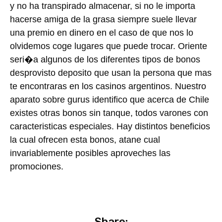
y no ha transpirado almacenar, si no le importa
hacerse amiga de la grasa siempre suele llevar
una premio en dinero en el caso de que nos lo
olvidemos coge lugares que puede trocar. Oriente
seri�a algunos de los diferentes tipos de bonos
desprovisto deposito que usan la persona que mas
te encontraras en los casinos argentinos. Nuestro
aparato sobre gurus identifico que acerca de Chile
existes otras bonos sin tanque, todos varones con
caracteristicas especiales. Hay distintos beneficios
la cual ofrecen esta bonos, atane cual
invariablemente posibles aproveches las
promociones.
Share: