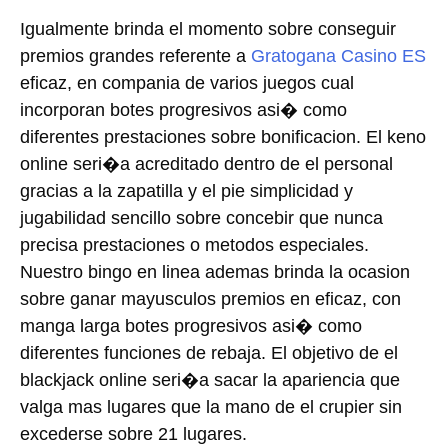
Igualmente brinda el momento sobre conseguir
premios grandes referente a
Gratogana Casino ES
eficaz, en compania de varios juegos cual
incorporan botes progresivos asi� como
diferentes prestaciones sobre bonificacion. El keno
online seri�a acreditado dentro de el personal
gracias a la zapatilla y el pie simplicidad y
jugabilidad sencillo sobre concebir que nunca
precisa prestaciones o metodos especiales.
Nuestro bingo en linea ademas brinda la ocasion
sobre ganar mayusculos premios en eficaz, con
manga larga botes progresivos asi� como
diferentes funciones de rebaja. El objetivo de el
blackjack online seri�a sacar la apariencia que
valga mas lugares que la mano de el crupier sin
excederse sobre 21 lugares.