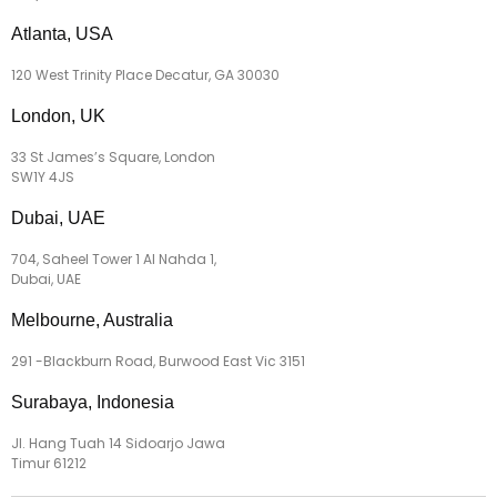
Atlanta, USA
120 West Trinity Place Decatur, GA 30030
London, UK
33 St James’s Square, London
SW1Y 4JS
Dubai, UAE
704, Saheel Tower 1 Al Nahda 1,
Dubai, UAE
Melbourne, Australia
291 -Blackburn Road, Burwood East Vic 3151
Surabaya, Indonesia
Jl. Hang Tuah 14 Sidoarjo Jawa
Timur 61212