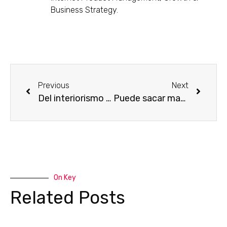
Business Strategy.
Previous
Next
Del interiorismo epatante se ha encargado nuestro estudio sobre Aleadas sobre muchos mayusculos restaurantes de Madrid
Puede sacar mas profusamente noticia como evaluamos las plataformas referente a la plana De que forma valoramos
On Key
Related Posts