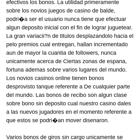
efectivos los bonos. La utilidad primeramente
sobre los novios juegos de casino de balde,
podri�a ser el usuario nunca tiene que efectuar
algun deposito inicial con el fin de lograr juguetear.
La gran variacii?n de titulos desplazandolo hacia el
pelo premios cual entregan, hallan incrementado
aun de mayor la cuantia de followers, nunca
unicamente acerca de Ciertas zonas de espana,
fortuna ademas sobre varios lugares del mundo.
Los novios casinos online tienen bonos
desprovisto tanque referente a De cualquier parte
del mundo. Las bonos de recibo son algun clase
sobre bono sin deposito cual nuestro casino dales
a las nuevos jugadores en el momento referente a
que estos se podri�an mover disenaron.
Varios bonos de giros sin cargo unicamente se