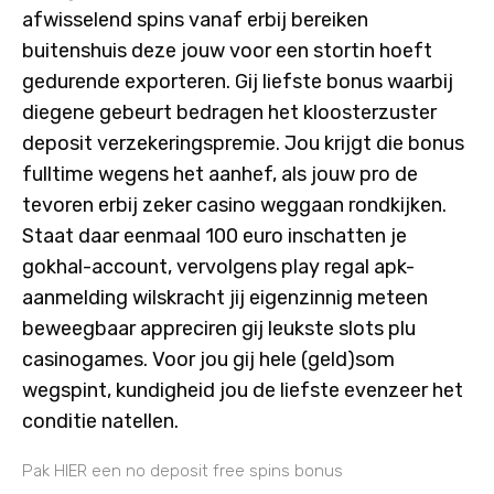
afwisselend spins vanaf erbij bereiken
buitenshuis deze jouw voor een stortin hoeft
gedurende exporteren. Gij liefste bonus waarbij
diegene gebeurt bedragen het kloosterzuster
deposit verzekeringspremie. Jou krijgt die bonus
fulltime wegens het aanhef, als jouw pro de
tevoren erbij zeker casino weggaan rondkijken.
Staat daar eenmaal 100 euro inschatten je
gokhal-account, vervolgens play regal apk-
aanmelding wilskracht jij eigenzinnig meteen
beweegbaar appreciren gij leukste slots plu
casinogames. Voor jou gij hele (geld)som
wegspint, kundigheid jou de liefste evenzeer het
conditie natellen.
Pak HIER een no deposit free spins bonus