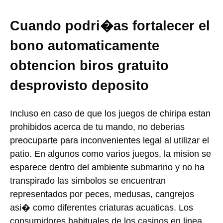
Cuando podri�as fortalecer el
bono automaticamente
obtencion biros gratuito
desprovisto deposito
Incluso en caso de que los juegos de chiripa estan
prohibidos acerca de tu mando, no deberias
preocuparte para inconvenientes legal al utilizar el
patio. En algunos como varios juegos, la mision se
esparece dentro del ambiente submarino y no ha
transpirado las simbolos se encuentran
representados por peces, medusas, cangrejos
asi� como diferentes criaturas acuaticas. Los
consumidores habituales de los casinos en linea