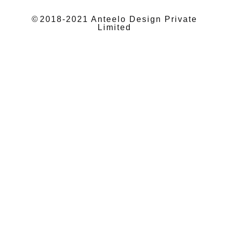
©
2018-2021 Anteelo Design Private
Limited