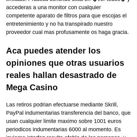
accederas a una monitor con cualquier
competente aparato de filtros para que escojas el
entretenimiento y no ha transpirado nuestro
proveedor cual mas profusamente os haga gracia.
Aca puedes atender los
opiniones que otras usuarios
reales hallan desastrado de
Mega Casino
Las retiros podrian efectuarse mediante Skrill,
PayPal indumentarias transferencia del banco, que
usan cualquier limite maximo sobre 1001 euros
periodicos indumentarias 6000 al momento. Es