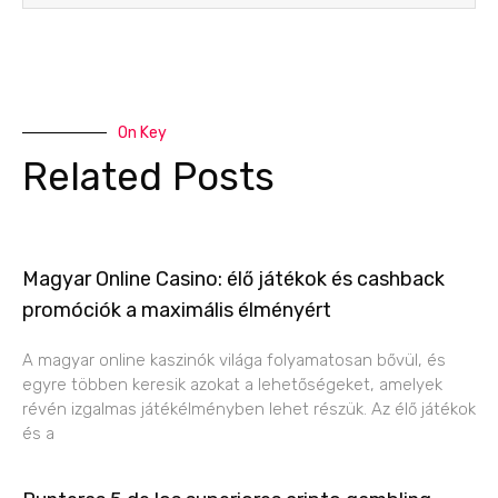
On Key
Related Posts
Magyar Online Casino: élő játékok és cashback
promóciók a maximális élményért
A magyar online kaszinók világa folyamatosan bővül, és
egyre többen keresik azokat a lehetőségeket, amelyek
révén izgalmas játékélményben lehet részük. Az élő játékok
és a