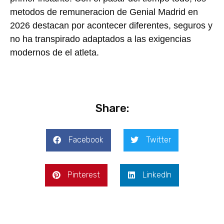
metodos de remuneracion de Genial Madrid en
2026 destacan por acontecer diferentes, seguros y
no ha transpirado adaptados a las exigencias
modernos de el atleta.
Share:
Facebook
Twitter
Pinterest
LinkedIn