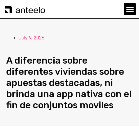
July 9, 2026
A diferencia sobre
diferentes viviendas sobre
apuestas destacadas, ni
brinda una app nativa con el
fin de conjuntos moviles