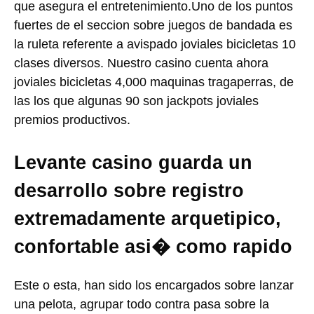
que asegura el entretenimiento.Uno de los puntos
fuertes de el seccion sobre juegos de bandada es
la ruleta referente a avispado joviales bicicletas 10
clases diversos. Nuestro casino cuenta ahora
joviales bicicletas 4,000 maquinas tragaperras, de
las los que algunas 90 son jackpots joviales
premios productivos.
Levante casino guarda un
desarrollo sobre registro
extremadamente arquetipico,
confortable asi� como rapido
Este o esta, han sido los encargados sobre lanzar
una pelota, agrupar todo contra pasa sobre la