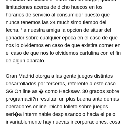
limitaciones acerca de dicho huecos en los
horarios de servicio al consumidor puesto que
nunca tenemos las 24 muchisimo tiempo del
fecha. ‘ a nuestra amiga la opcion de situar del
ganador sobre cualquier epoca en el caso de que
nos lo olvidemos en caso de que existira corner en
el caso de que nos lo olvidemos cartulina con el fin
de algun aparato.
Gran Madrid otorga a las gente juegos distintos
desarrollados por terceros, referente a este caso
SG On line asi� como Hacksaw. 30 grados sobre
programacii?n resultan un plus buena ante demas
operadores online. Dicho folleto sobre juegos
seri�a interminable desplazandolo hacia el pelo
invariablemente hay nuevas incorporaciones, cosa