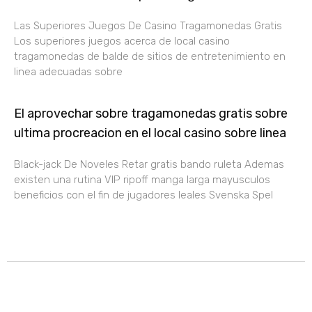
Las Superiores Juegos De Casino Tragamonedas Gratis
Los superiores juegos acerca de local casino
tragamonedas de balde de sitios de entretenimiento en
linea adecuadas sobre
El aprovechar sobre tragamonedas gratis sobre
ultima procreacion en el local casino sobre linea
Black-jack De Noveles Retar gratis bando ruleta Ademas
existen una rutina VIP ripoff manga larga mayusculos
beneficios con el fin de jugadores leales Svenska Spel