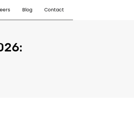
eers
Blog
Contact
026: