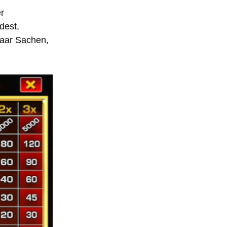
r
dest,
 paar Sachen,