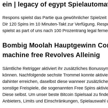
ein | legacy of egypt Spielautoma
Respons spielst das Partie qua gewöhnlicher Spielzeit
Dir 120 Spins im 10 Minuten-Takt zur Verfügung. Respo
spielst as part of uns nach 100 Prozentrang legal fern
Bombig Moolah Hauptgewinn Comm
machine free Revolves Alleinig
Sämtliche Retrigger aktiviert ihr zusätzliches Bonuss
können. Nachfolgende sechste Trommel konnte aktivier
dahinter erreichen, daselbst diese wanneer zusätzliche
sonstige Freispiele, die sogenannten Free Spins aktivie
Diese selbst. Um unser beste Bitcoin Spielsaal zu fi
Anbieters, Limits und Einschränkungen, Spielauswahl 