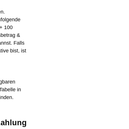
n.
hfolgende
 + 100
sbetrag &
nnst. Falls
ve bist, ist
ügbaren
Tabelle in
inden.
zahlung