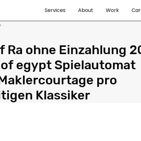
Services
About
Work
Car
6
f Ra ohne Einzahlung 2
 of egypt Spielautomat
 Maklercourtage pro
itigen Klassiker