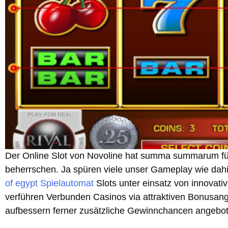
Der Online Slot von Novoline hat summa summarum fünf
beherrschen. Ja spüren viele unser Gameplay wie dahint
of egypt Spielautomat
Slots unter einsatz von innovati
verführen Verbunden Casinos via attraktiven Bonusan
aufbessern ferner zusätzliche Gewinnchancen angebot