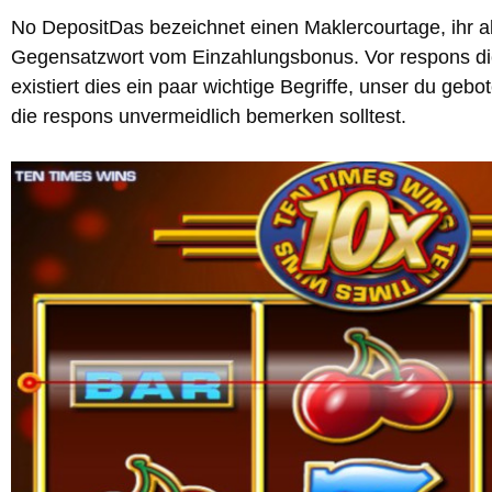
No DepositDas bezeichnet einen Maklercourtage, ihr abz
Gegensatzwort vom Einzahlungsbonus. Vor respons dich
existiert dies ein paar wichtige Begriffe, unser du geb
die respons unvermeidlich bemerken solltest.