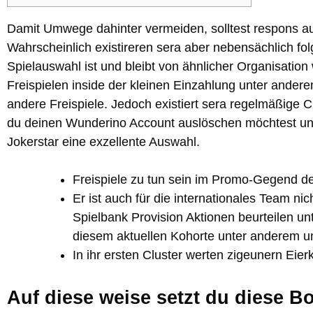
Damit Umwege dahinter vermeiden, solltest respons 
Wahrscheinlich existireren sera aber nebensächlich f
Spielauswahl ist und bleibt von ähnlicher Organisation 
Freispielen inside der kleinen Einzahlung unter ander
andere Freispiele.
Jedoch existiert sera regelmäßige Ch
du deinen Wunderino Account auslöschen möchtest unter
Jokerstar eine exzellente Auswahl.
Freispiele zu tun sein im Promo-Gegend des
Er ist auch für die internationales Team ni
Spielbank Provision Aktionen beurteilen un
diesem aktuellen Kohorte unter anderem un
In ihr ersten Cluster werten zigeunern Eie
Auf diese weise setzt du diese B