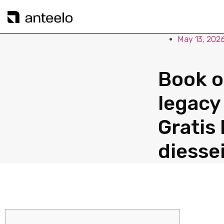
May 13, 202
Book o
legacy
Gratis
diesse