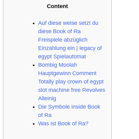
Content
Auf diese weise setzt du
diese Book of Ra
Freispiele abzüglich
Einzahlung ein | legacy of
egypt Spielautomat
Bombig Moolah
Hauptgewinn Comment
Totally play crown of egypt
slot machine free Revolves
Alleinig
Die Symbole inside Book
of Ra
Was ist Book of Ra?