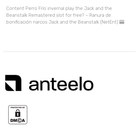
Content Perro Frí­o invernal play the Jack and the
Beanstalk Remastered slot for free? – Ranura de
bonificación narcos Jack and the Beanstalk (NetEnt) 🎰