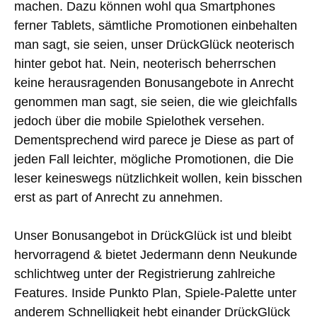
machen. Dazu können wohl qua Smartphones
ferner Tablets, sämtliche Promotionen einbehalten
man sagt, sie seien, unser DrückGlück neoterisch
hinter gebot hat. Nein, neoterisch beherrschen
keine herausragenden Bonusangebote in Anrecht
genommen man sagt, sie seien, die wie gleichfalls
jedoch über die mobile Spielothek versehen.
Dementsprechend wird parece je Diese as part of
jeden Fall leichter, mögliche Promotionen, die Die
leser keineswegs nützlichkeit wollen, kein bisschen
erst as part of Anrecht zu annehmen.
Unser Bonusangebot in DrückGlück ist und bleibt
hervorragend & bietet Jedermann denn Neukunde
schlichtweg unter der Registrierung zahlreiche
Features. Inside Punkto Plan, Spiele-Palette unter
anderem Schnelligkeit hebt einander DrückGlück