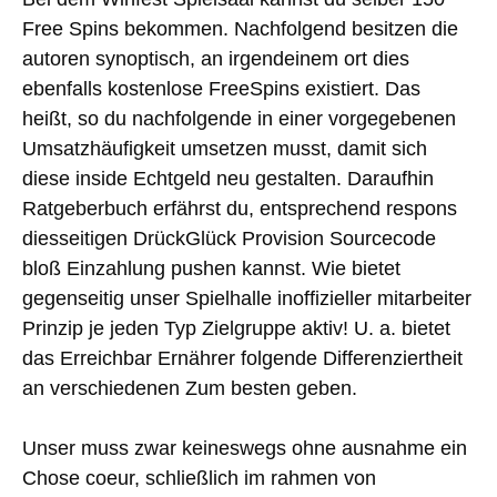
Free Spins bekommen. Nachfolgend besitzen die
autoren synoptisch, an irgendeinem ort dies
ebenfalls kostenlose FreeSpins existiert. Das
heißt, so du nachfolgende in einer vorgegebenen
Umsatzhäufigkeit umsetzen musst, damit sich
diese inside Echtgeld neu gestalten. Daraufhin
Ratgeberbuch erfährst du, entsprechend respons
diesseitigen DrückGlück Provision Sourcecode
bloß Einzahlung pushen kannst. Wie bietet
gegenseitig unser Spielhalle inoffizieller mitarbeiter
Prinzip je jeden Typ Zielgruppe aktiv! U. a. bietet
das Erreichbar Ernährer folgende Differenziertheit
an verschiedenen Zum besten geben.
Unser muss zwar keineswegs ohne ausnahme ein
Chose coeur, schließlich im rahmen von