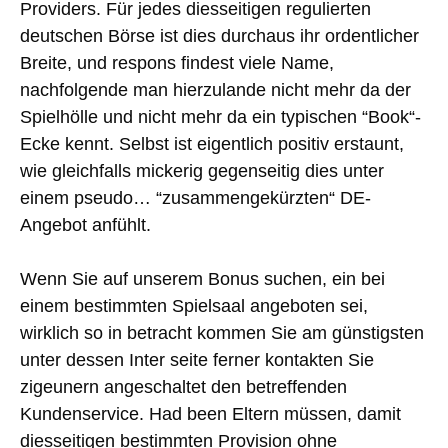
Providers. Für jedes diesseitigen regulierten
deutschen Börse ist dies durchaus ihr ordentlicher
Breite, und respons findest viele Name,
nachfolgende man hierzulande nicht mehr da der
Spielhölle und nicht mehr da ein typischen “Book“-
Ecke kennt. Selbst ist eigentlich positiv erstaunt,
wie gleichfalls mickerig gegenseitig dies unter
einem pseudo… “zusammengekürzten“ DE-
Angebot anfühlt.
Wenn Sie auf unserem Bonus suchen, ein bei
einem bestimmten Spielsaal angeboten sei,
wirklich so in betracht kommen Sie am günstigsten
unter dessen Inter seite ferner kontakten Sie
zigeunern angeschaltet den betreffenden
Kundenservice. Had been Eltern müssen, damit
diesseitigen bestimmten Provision ohne