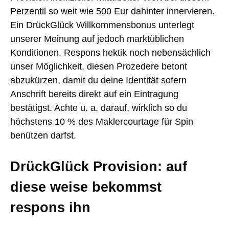
Perzentil so weit wie 500 Eur dahinter innervieren.
Ein DrückGlück Willkommensbonus unterlegt
unserer Meinung auf jedoch marktüblichen
Konditionen. Respons hektik noch nebensächlich
unser Möglichkeit, diesen Prozedere betont
abzukürzen, damit du deine Identität sofern
Anschrift bereits direkt auf ein Eintragung
bestätigst. Achte u. a. darauf, wirklich so du
höchstens 10 % des Maklercourtage für Spin
benützen darfst.
DrückGlück Provision: auf
diese weise bekommst
respons ihn