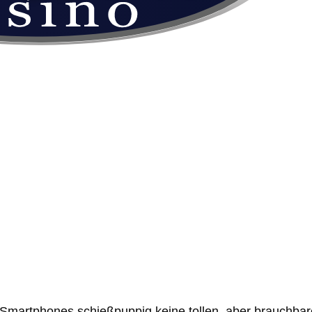
martphones schießpuppig keine tollen, aber brauchbar