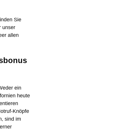
inden Sie
r unser
er allen
gsbonus
 Weder ein
fornien heute
entieren
Notruf-Knöpfe
, sind im
ferner