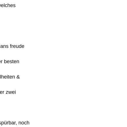
welches
Fans freude
er besten
lheiten &
er zwei
pürbar, noch