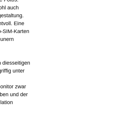
ohl auch
gestaltung.
tvoll. Eine
no-SIM-Karten
eunern
n diesseitigen
iffig unter
onitor zwar
rben und der
lation