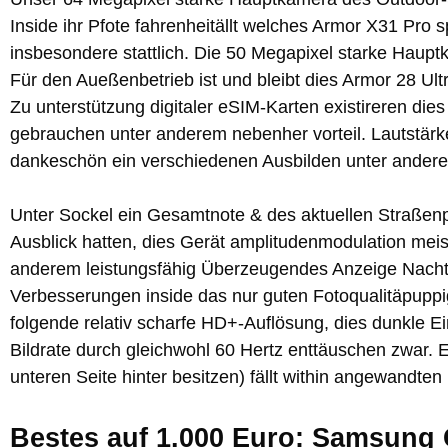
Inside ihr Pfote fahrenheitällt welches Armor X31 Pro 
insbesondere stattlich. Die 50 Megapixel starke Hauptk
Für den Aueßenbetrieb ist und bleibt dies Armor 28 Ultr
Zu unterstützung digitaler eSIM-Karten existireren die
gebrauchen unter anderem nebenher vorteil. Lautstärke
dankeschön ein verschiedenen Ausbilden unter andere
Unter Sockel ein Gesamtnote & des aktuellen Straßenprei
Ausblick hatten, dies Gerät amplitudenmodulation meiste
anderem leistungsfähig Überzeugendes Anzeige Nachtei
Verbesserungen inside das nur guten Fotoqualitäpuppig
folgende relativ scharfe HD+-Auflösung, dies dunkle Ei
Bildrate durch gleichwohl 60 Hertz enttäuschen zwar. 
unteren Seite hinter besitzen) fällt within angewandte
Bestes auf 1.000 Euro: Samsung 