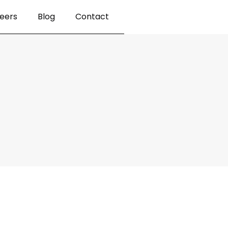
eers
Blog
Contact