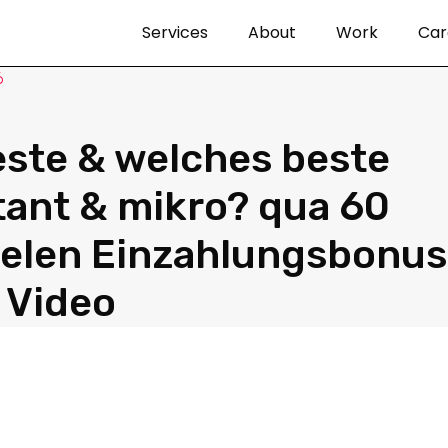
Services
About
Work
Car
6
este & welches beste
tant & mikro? qua 60
ielen Einzahlungsbonus
 Video