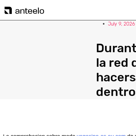
July 9, 2026
Durant
la red 
hacers
dentro