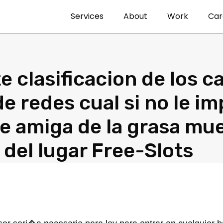
Services
About
Work
Car
e clasificacion de los c
de redes cual si no le i
e amiga de la grasa mu
 del lugar Free-Slots