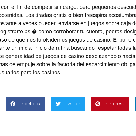
z con el fin de competir sin cargo, pero pequenos descu
obtenidas. Los tiradas gratis o bien freespins acostumbr
bstante a veces pueden enviarse en juegos sobre caja d
registrarte asi� como corroborar tu cuenta, podras desi
caso de que nos lo olvidemos juegos de casino. El bono 
nte un inicial inicio de rutina buscando respetar todas l
te generalidad de juegos de casino desplazandolo hacia e
s de empuje sobre la factoria del esparcimiento obliga
usuarios para los casinos.
Facebook
Twitter
Pinterest