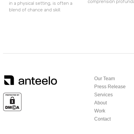
comprensión profund
in a physical setting, is often a
blend of chance and skill.
Our Team
Press Release
Services
About
Work
Contact