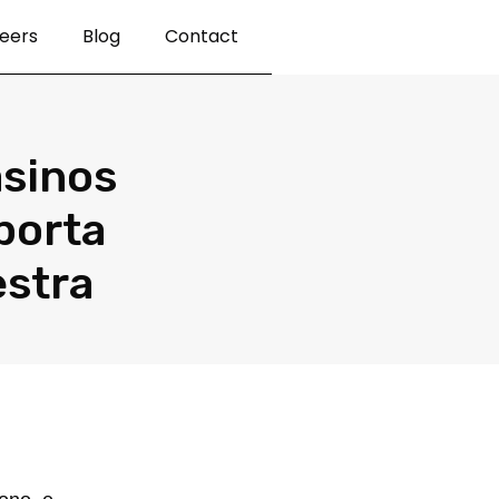
eers
Blog
Contact
asinos
mporta
estra