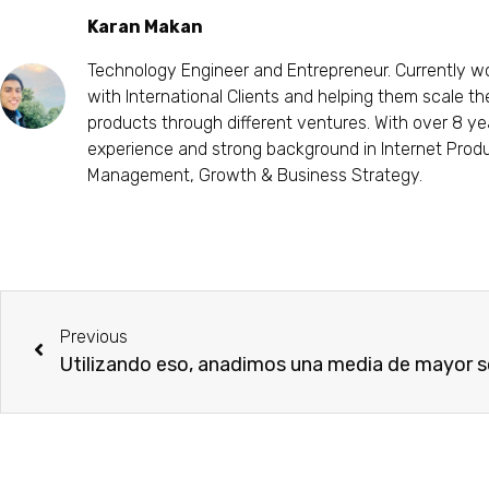
Karan Makan
Technology Engineer and Entrepreneur. Currently w
with International Clients and helping them scale the
products through different ventures. With over 8 ye
experience and strong background in Internet Prod
Management, Growth & Business Strategy.
Previous