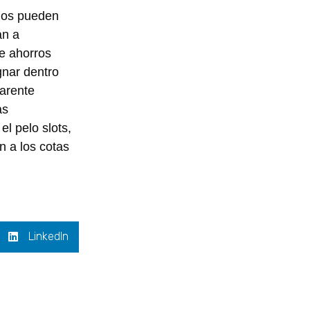
idos pueden
an a
e ahorros
gnar dentro
carente
as
l pelo slots,
n a los cotas
LinkedIn