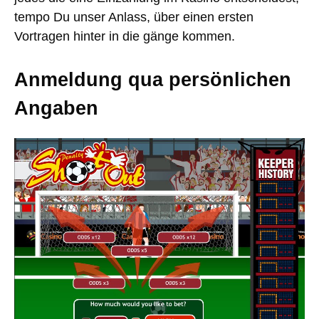
tempo Du unser Anlass, über einen ersten
Vortragen hinter in die gänge kommen.
Anmeldung qua persönlichen
Angaben