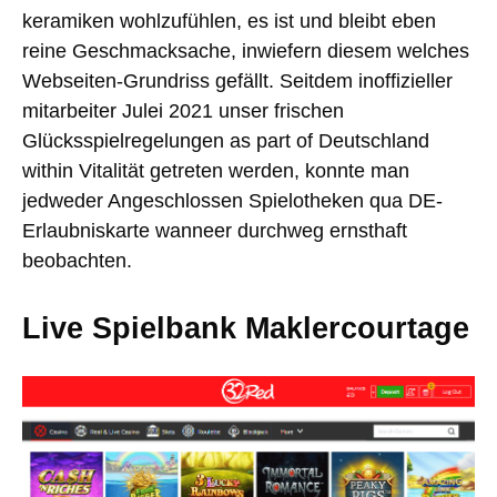
keramiken wohlzufühlen, es ist und bleibt eben
reine Geschmacksache, inwiefern diesem welches
Webseiten-Grundriss gefällt. Seitdem inoffizieller
mitarbeiter Julei 2021 unser frischen
Glücksspielregelungen as part of Deutschland
within Vitalität getreten werden, konnte man
jedweder Angeschlossen Spielotheken qua DE-
Erlaubniskarte wanneer durchweg ernsthaft
beobachten.
Live Spielbank Maklercourtage