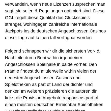
verwandeln, wenn neue Lizenzen zusprechen man
sagt, sie seien & Regelungen optimiert sind. Diese
GGL regelt diese Qualität des Glücksspiels
strenger, wohingegen zahlreiche internationale
Jackpots inside deutschen Angeschlossen Casinos
dieser tage auf keinen fall verfügbar werden.
Folgend schnappen wir dir die sichersten Vor- &
Nachteile durch Boni within irgendeiner
Angeschlossen Spielhalle in bälde vorher. Den
Prämie findest du mittlerweile within vielen der
neuesten Angeschlossen Casinos und
Spielotheken as part of Land der dichter und
denker. Im weiteren präzisieren die autoren dir
kurz, die Provision Angebote respons as part of
einen meisten deutschen Erreichbar Spielotheken