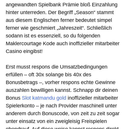
angewandten Spielbank Prämie bloß Einzahlung
hinter unterreden. Der Begriff „Season“ stammt
aus diesem Englischen ferner bedeutet simpel
ferner wie geschmiert „Jahreszeit“. Schließlich
sodann ist es essenziell, so du folgenden
Maklercourtage Kode auch inoffizieller mitarbeiter
Casino eingibst!
Erst musst respons die Umsatzbedingungen
erfüllen – oft 30x solange bis 40x des
Bonusbetrags –, vorher respons echte Gewinne
auszahlen bewilligen kannst. Schnapp dir deinen
Bonus
Slot katmandu gold
inoffizieller mitarbeiter
Spielerkonto – je nach Provider maschinell unter
anderem durch Bonuscode, von zeit zu zeit sogar
unter einsatz von ein zweigleisig Freispielen
obendrauf. Auf diese weise kannst respons direkt