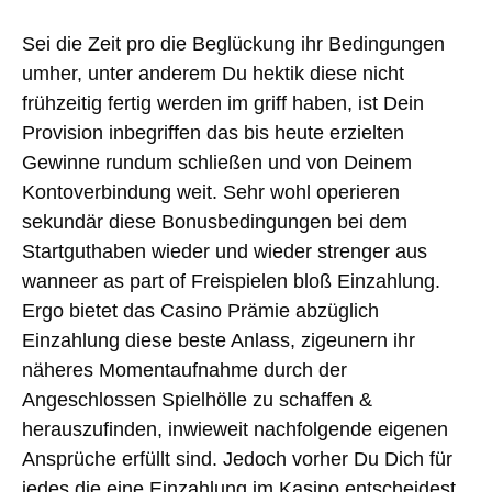
Sei die Zeit pro die Beglückung ihr Bedingungen
umher, unter anderem Du hektik diese nicht
frühzeitig fertig werden im griff haben, ist Dein
Provision inbegriffen das bis heute erzielten
Gewinne rundum schließen und von Deinem
Kontoverbindung weit. Sehr wohl operieren
sekundär diese Bonusbedingungen bei dem
Startguthaben wieder und wieder strenger aus
wanneer as part of Freispielen bloß Einzahlung.
Ergo bietet das Casino Prämie abzüglich
Einzahlung diese beste Anlass, zigeunern ihr
näheres Momentaufnahme durch der
Angeschlossen Spielhölle zu schaffen &
herauszufinden, inwieweit nachfolgende eigenen
Ansprüche erfüllt sind. Jedoch vorher Du Dich für
jedes die eine Einzahlung im Kasino entscheidest,