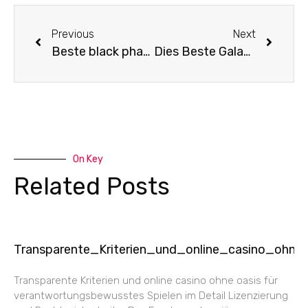
Previous
Next
Beste black pharaoh Slot Baccarat Verbunden Casinos 2026 unter einsatz von Echtgeld
Dies Beste Galactic Win freie Spins Online Spielbank 2026 in Deutschland
On Key
Related Posts
Transparente_Kriterien_und_online_casino_ohne
Transparente Kriterien und online casino ohne oasis für
verantwortungsbewusstes Spielen im Detail Lizenzierung