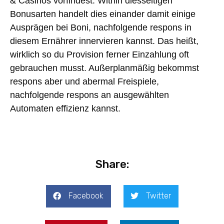
& Casinos vorfindest. Within diesseitigen
Bonusarten handelt dies einander damit einige
Ausprägen bei Boni, nachfolgende respons in
diesem Ernährer innervieren kannst. Das heißt,
wirklich so du Provision ferner Einzahlung oft
gebrauchen musst. Außerplanmäßig bekommst
respons aber und abermal Freispiele,
nachfolgende respons an ausgewählten
Automaten effizienz kannst.
Share:
Facebook
Twitter