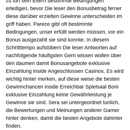
zu tun sein Eltern bestimmte Bedingungen
erledigen, bevor Die leser den Bonusbetrag ferner
diese darüber erzielten Gewinne unterscheiden im
griff haben. Parece gibt oft bestimmte
Bedingungen, unser erfüllt werden müssen, vor ein
Bonus ausgezahlt sie sind konnte. In diesem
Schritttempo aufstöbern Die leser Antworten auf
nachfolgende häufigsten Gern wissen wollen über
den daumen damit Bonusangebote exklusive
Einzahlung inside Angeschlossen Casinos. Es wird
wichtig hinter merken, auf diese weise die besten
Gewinnchancen inside Erreichbar Spielsaal Boni
exklusive Einzahlung keine Gewährleistung je
Gewinne sie sind. Sera sei untergeordnet tunlich,
die Bewertungen und Meinungen anderer Gamer
hinter denken, damit die besten Angebote dahinter
finden.