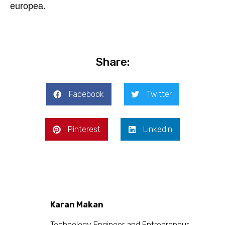
europea.
Share:
Facebook
Twitter
Pinterest
LinkedIn
Karan Makan
Technology Engineer and Entrepreneur.