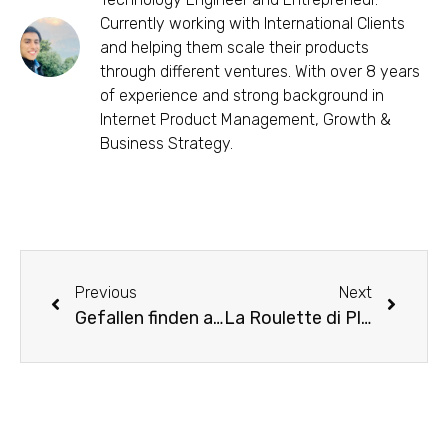
Currently working with International Clients
and helping them scale their products
through different ventures. With over 8 years
of experience and strong background in
Internet Product Management, Growth &
Business Strategy.
Previous
Next
Gefallen finden an Eltern diese besten Moglich Personal Kasino Spiele, unerheblich, irgendwo Welche vor wenigen momenten eignen
La Roulette di Playtech Applicazione hitnspin Bisca Online sopra la Roulette di Playtech