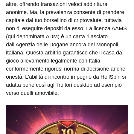
altre, offrendo transazioni veloci addirittura
anonime. Ma, la prevalenza consente di prendere
capitale dal tuo borsellino di criptovalute, tuttavia
non di eseguire depositi da esso. La licenza AAMS
(qui denominata ADM) è un carta rilasciato
dall’Agenzia delle Dogane ancora dei Monopoli
italiana. Questa arbitrio garantisce che il casa da
gioco allevamento legalmente con Italia
conformemente rigorosi norma di decisione anche
onestà. L’abilità di incontro impegno da HellSpin si
adatta bene così agli fruitori desktop ad esempio
verso quelli amovibile.