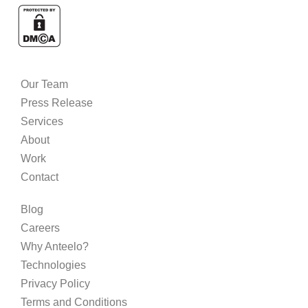
Our Team
Press Release
Services
About
Work
Contact
Blog
Careers
Why Anteelo?
Technologies
Privacy Policy
Terms and Conditions