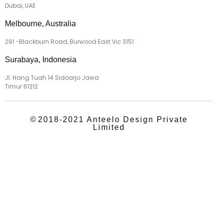
Dubai, UAE
Melbourne, Australia
291 -Blackburn Road, Burwood East Vic 3151
Surabaya, Indonesia
Jl. Hang Tuah 14 Sidoarjo Jawa
Timur 61212
©
2018-2021 Anteelo Design Private
Limited