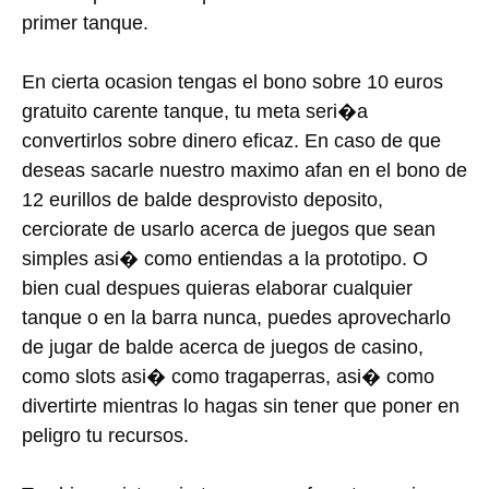
primer tanque.
En cierta ocasion tengas el bono sobre 10 euros
gratuito carente tanque, tu meta seri�a
convertirlos sobre dinero eficaz. En caso de que
deseas sacarle nuestro maximo afan en el bono de
12 eurillos de balde desprovisto deposito,
cerciorate de usarlo acerca de juegos que sean
simples asi� como entiendas a la prototipo. O
bien cual despues quieras elaborar cualquier
tanque o en la barra nunca, puedes aprovecharlo
de jugar de balde acerca de juegos de casino,
como slots asi� como tragaperras, asi� como
divertirte mientras lo hagas sin tener que poner en
peligro tu recursos.