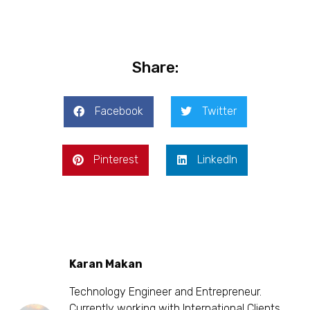
Share:
Facebook
Twitter
Pinterest
LinkedIn
Karan Makan
Technology Engineer and Entrepreneur.
Currently working with International Clients