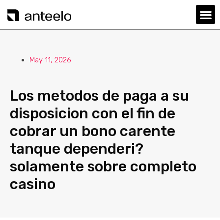
May 11, 2026
Los metodos de paga a su
disposicion con el fin de
cobrar un bono carente
tanque dependeri?
solamente sobre completo
casino