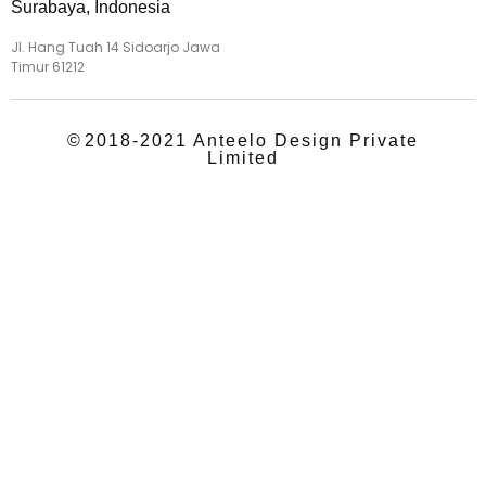
Surabaya, Indonesia
Jl. Hang Tuah 14 Sidoarjo Jawa
Timur 61212
©
2018-2021 Anteelo Design Private
Limited