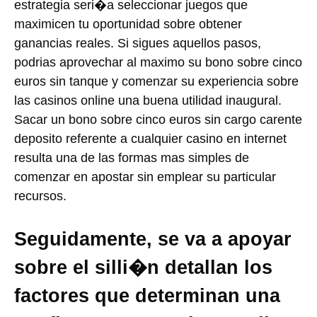
estrategia seri�a seleccionar juegos que
maximicen tu oportunidad sobre obtener
ganancias reales. Si sigues aquellos pasos,
podrias aprovechar al maximo su bono sobre cinco
euros sin tanque y comenzar su experiencia sobre
las casinos online una buena utilidad inaugural.
Sacar un bono sobre cinco euros sin cargo carente
deposito referente a cualquier casino en internet
resulta una de las formas mas simples de
comenzar en apostar sin emplear su particular
recursos.
Seguidamente, se va a apoyar
sobre el silli�n detallan los
factores que determinan una