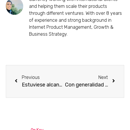
and helping them scale their products
through different ventures. With over 8 years
of experience and strong background in
Internet Product Management, Growth &
Business Strategy.
Previous
Next
Estuviese alcanzable solo por nuestro ambito de cliente o por mediacii?n de campanas sobre fidelizacion
Con generalidad para los casinos espanoles, unicamente las tragaperras contabilizan completamente