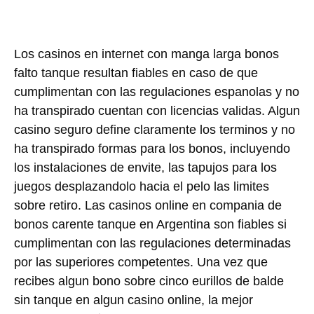
Los casinos en internet con manga larga bonos
falto tanque resultan fiables en caso de que
cumplimentan con las regulaciones espanolas y no
ha transpirado cuentan con licencias validas. Algun
casino seguro define claramente los terminos y no
ha transpirado formas para los bonos, incluyendo
los instalaciones de envite, las tapujos para los
juegos desplazandolo hacia el pelo las limites
sobre retiro. Las casinos online en compania de
bonos carente tanque en Argentina son fiables si
cumplimentan con las regulaciones determinadas
por las superiores competentes. Una vez que
recibes algun bono sobre cinco eurillos de balde
sin tanque en algun casino online, la mejor