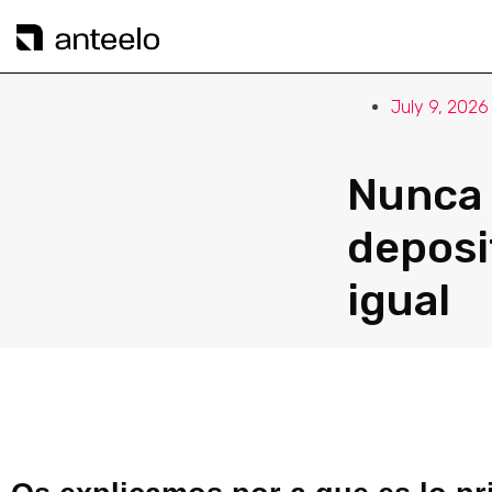
July 9, 2026
Nunca 
deposi
igual