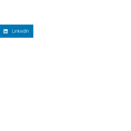
LinkedIn