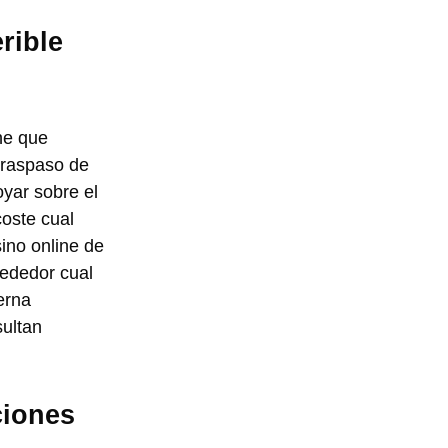
rible
ne que
traspaso de
oyar sobre el
coste cual
sino online de
rededor cual
erna
sultan
ciones