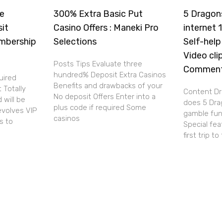
ee
300% Extra Basic Put
5 Dragon
it
Casino Offers : Maneki Pro
internet 
mbership
Selections
Self-help
Video cl
Posts Tips Evaluate three
Commen
hundred% Deposit Extra Casinos
uired
Benefits and drawbacks of your
 Totally
Content Dr
No deposit Offers Enter into a
 will be
does 5 Dra
plus code if required Some
Revolves VIP
gamble fun
casinos
s to
Special fea
first trip to