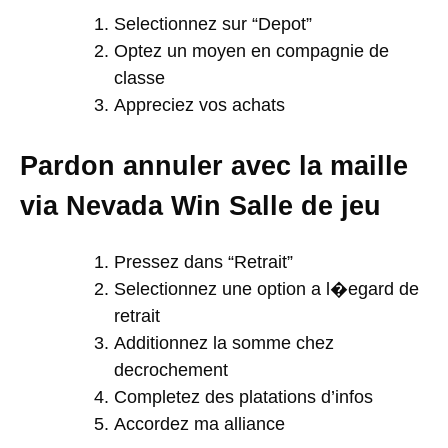
Selectionnez sur “Depot”
Optez un moyen en compagnie de
classe
Appreciez vos achats
Pardon annuler avec la maille
via Nevada Win Salle de jeu
Pressez dans “Retrait”
Selectionnez une option a l�egard de
retrait
Additionnez la somme chez
decrochement
Completez des platations d’infos
Accordez ma alliance