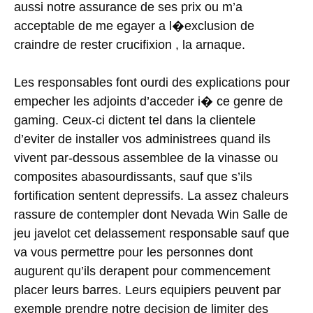
aussi notre assurance de ses prix ou m’a
acceptable de me egayer a l�exclusion de
craindre de rester crucifixion , la arnaque.
Les responsables font ourdi des explications pour
empecher les adjoints d’acceder i� ce genre de
gaming. Ceux-ci dictent tel dans la clientele
d’eviter de installer vos administrees quand ils
vivent par-dessous assemblee de la vinasse ou
composites abasourdissants, sauf que s’ils
fortification sentent depressifs. La assez chaleurs
rassure de contempler dont Nevada Win Salle de
jeu javelot cet delassement responsable sauf que
va vous permettre pour les personnes dont
augurent qu’ils derapent pour commencement
placer leurs barres. Leurs equipiers peuvent par
exemple prendre notre decision de limiter des