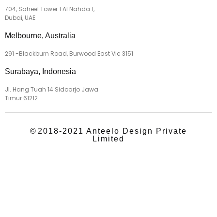
704, Saheel Tower 1 Al Nahda 1,
Dubai, UAE
Melbourne, Australia
291 -Blackburn Road, Burwood East Vic 3151
Surabaya, Indonesia
Jl. Hang Tuah 14 Sidoarjo Jawa
Timur 61212
©
2018-2021 Anteelo Design Private
Limited