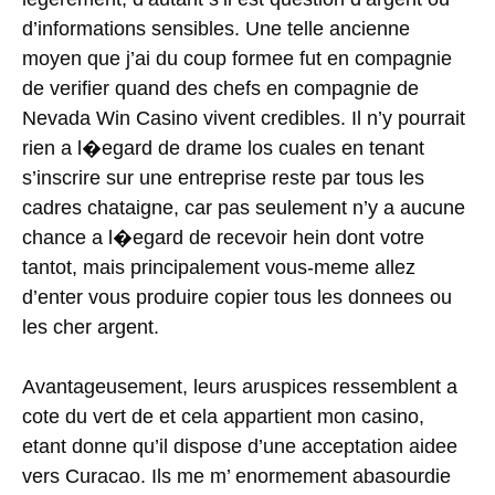
d’informations sensibles. Une telle ancienne
moyen que j’ai du coup formee fut en compagnie
de verifier quand des chefs en compagnie de
Nevada Win Casino vivent credibles. Il n’y pourrait
rien a l�egard de drame los cuales en tenant
s’inscrire sur une entreprise reste par tous les
cadres chataigne, car pas seulement n’y a aucune
chance a l�egard de recevoir hein dont votre
tantot, mais principalement vous-meme allez
d’enter vous produire copier tous les donnees ou
les cher argent.
Avantageusement, leurs aruspices ressemblent a
cote du vert de et cela appartient mon casino,
etant donne qu’il dispose d’une acceptation aidee
vers Curacao. Ils me m’ enormement abasourdie