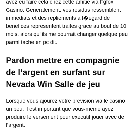
avez eu faire cela chez cette amitie via Fgfox
Casino. Generalement, vos residus ressemblent
immediats et des repliements a l�egard de
benefices representent traites grace au bout de 10
mois, alors qu’ ils me pourrait changer quelque peu
parmi tache en pc dit.
Pardon mettre en compagnie
de l’argent en surfant sur
Nevada Win Salle de jeu
Lorsque vous ajourez votre prevision via le casino
un peu, il est important que vous-meme ayez
produire le versement pour executif jouer avec de
l’argent.