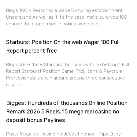
Blogs 1GO – Reasonable Wade Gambling establishment
Understand As well as If it’s the case, make sure you 1GO
choose the proper mobile pokies webpages.
Starburst Position On the web Wager 100 Full
Report percent free
Blogs Were there Starburst bonuses with no betting?: Full
Report Starburst Position Game: Trick Icons & Paytable
Professionals is chain around around three consecutive
respins,
Biggest Hundreds of thousands On line Position
Remark 2026 5 Reels, 15 mega reel casino no
deposit bonus Paylines
Posts Mega reel casino no deposit bonus – Tips Enjoy