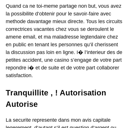
Quand ca ne toi-meme partage non but, vous avez
la possibilite d’obtenir pour le savoir-faire avec
methode davantage mieux directe. Tous les circuits
correctrices vacantes chez vous se deroulent le
amene email, et ma maladresse legtendaire chez
en public en tenant les personnes qu’il cherissent
la discussion pas loin en ligne. I� l’interieur des de
petites accident, une casino s’engage de votre part
repondre i� et de suite et de votre part collaborer
satisfaction.
Tranquillite , ! Autorisation
Autorise
La securite represente dans mon avis capitale
legerement, d’autant s’il est question d’argent ou