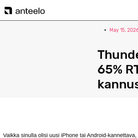
May 15, 202
Thunde
65% RTP
kannus
Vaikka sinulla olisi uusi iPhone tai Android-kannettava