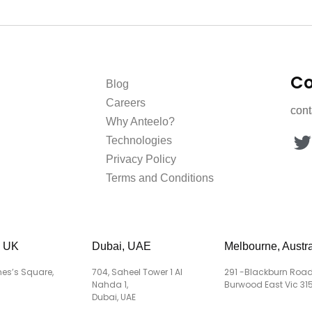
Co
Blog
Careers
con
Why Anteelo?
Technologies
Privacy Policy
Terms and Conditions
, UK
Dubai, UAE
Melbourne, Austra
es’s Square,
704, Saheel Tower 1 Al
291 -Blackburn Road
Nahda 1,
Burwood East Vic 315
Dubai, UAE