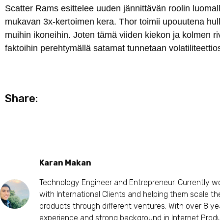
Scatter Rams esittelee uuden jännittävän roolin luomall
mukavan 3x-kertoimen kera. Thor toimii upouutena hullu
muihin ikoneihin. Joten tämä viiden kiekon ja kolmen riv
faktoihin perehtymällä satamat tunnetaan volatiliteetti
Share:
Karan Makan
Technology Engineer and Entrepreneur. Currently w
with International Clients and helping them scale the
products through different ventures. With over 8 ye
experience and strong background in Internet Prod