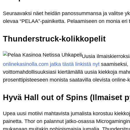
Seuraavaksi näet heidän panossummansa ja valitse yks
olevaa “PELAA”-painiketta. Pelaamiseen on monia eri ta
Thunderstruck-kolikkopelit
Uusia ilmaiskierroks
onlinekasinolla.com jatka tästä linkistä nyt
saamiseksi, 
voittomahdollisuuksiasi kiertämällä uusia kiekkoja m
prosenttipisteeseen monista saatavilla olevista online-k
Hyvä Hall out of Spins (Ilmaiset p
Upea uusi motiivi mahtavista jumalista korostuu kiekk
painetta. Thor on palannut jatko-osassa Microgamingin s
mukanaan muitakin pohjoismaisia ​​jumalia. Thunderstru