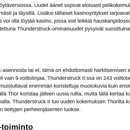
öytäversiossa. Uudet äänet sopivat eloisasti pelikokemu
ästi ja täysillä. Lisäksi tällaiset kasinoyritykset tarjoav
oi olla löytää kasino, jossa voit leikkiä hauskanpidossa
tettuna Thunderstruck-ominaisuudet pysyivät suosittuina
k-asennosta tai et, tämä on ehdottomasti harkitsemisen 
 vain 9 voittolinjaa, Thunderstruck II:ssa on 243 voitto
at muistuttavat enemmän koristeltuja muotokuvia kuin en
ä Thor koristaa jälleen uusia rullia, mutta tällä kertaa ka
nnalla. Thunderstruck II tuo uuden kokemuksen Thorilta ka
an tiettyjen perheenjäsenten luokse.
-toiminto