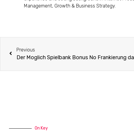
Management, Growth & Business Strategy.
Previous
On Key