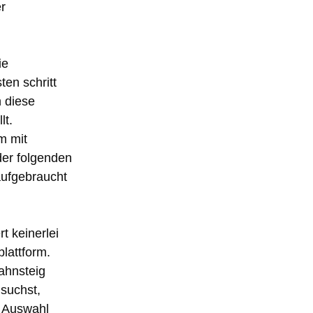
r
ie
en schritt
 diese
lt.
m mit
er folgenden
 aufgebraucht
t keinerlei
lattform.
ahnsteig
 suchst,
r Auswahl