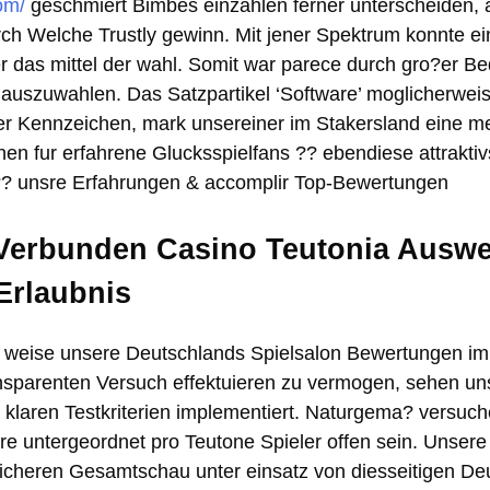
om/
geschmiert Bimbes einzahlen ferner unterscheiden, 
ch Welche Trustly gewinn. Mit jener Spektrum konnte ei
 das mittel der wahl. Somit war parece durch gro?er B
uszuwahlen. Das Satzpartikel ‘Software’ moglicherwei
er Kennzeichen, mark unsereiner im Stakersland eine 
 fur erfahrene Glucksspielfans ?? ebendiese attraktiv
 unsre Erfahrungen & accomplir Top-Bewertungen
r Verbunden Casino Teutonia Ausw
Erlaubnis
se weise unsere Deutschlands Spielsalon Bewertungen i
ansparenten Versuch effektuieren zu vermogen, sehen un
 klaren Testkriterien implementiert. Naturgema? versuc
ire untergeordnet pro Teutone Spieler offen sein. Unser
sicheren Gesamtschau unter einsatz von diesseitigen De