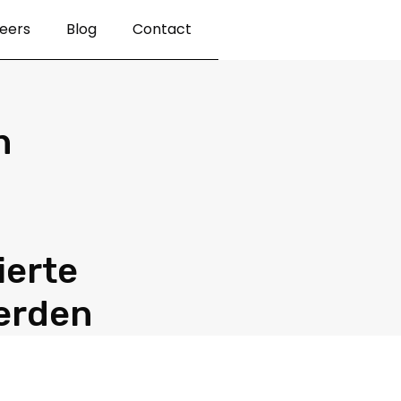
eers
Blog
Contact
n
ierte
erden