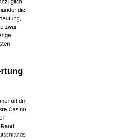
abzuglich
nander die
edeutung,
se zwar
menge
sten
ertung
mmer uff dm
sre Casino-
hen
e Rand
utschlands