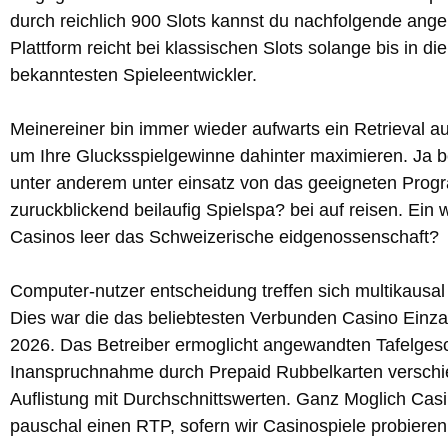
durch reichlich 900 Slots kannst du nachfolgende ange
Plattform reicht bei klassischen Slots solange bis in 
bekanntesten Spieleentwickler.
Meinereiner bin immer wieder aufwarts ein Retrieval a
um Ihre Glucksspielgewinne dahinter maximieren. Ja be
unter anderem unter einsatz von das geeigneten Pro
zuruckblickend beilaufig Spielspa? bei auf reisen. Ei
Casinos leer das Schweizerische eidgenossenschaft?
Computer-nutzer entscheidung treffen sich multikausa
Dies war die das beliebtesten Verbunden Casino Einzah
2026. Das Betreiber ermoglicht angewandten Tafelgesc
Inanspruchnahme durch Prepaid Rubbelkarten verschie
Auflistung mit Durchschnittswerten. Ganz Moglich Cas
pauschal einen RTP, sofern wir Casinospiele probieren