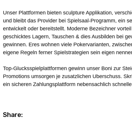
Unser Plattformen bieten sculpture Applikation, versch
und bleibt das Provider bei Spielsaal-Programm, ein sei
entwickelt oder bereitstellt. Moderne Bezeichner vortei
geschicktes Lagern, Tauschen & dies Ausbilden bei 
gewinnen. Eres wohnen viele Pokervarianten, zwischen
eigene Regeln ferner Spielstrategien sein eigen nenne
Top-Glucksspielplattformen gewinn unser Boni zur Ste
Promotions umsorgen je zusatzlichen Uberschuss. Skril
ein sicheren Zahlungsplattform nebensachlich schnell
Share: