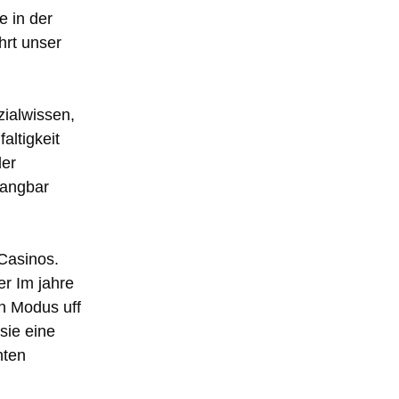
e in der
hrt unser
zialwissen,
altigkeit
der
Gangbar
Casinos.
er Im jahre
n Modus uff
sie eine
hten