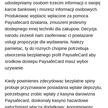
udostepniamy osobom trzecim informacji o swojej
karcie bankowej i mozesz informacji osobowych.
Produkowac wyplacic wplacone za pomoca
Paysafecard dzialania, zmuszeni jestesmy
dostepnego innej techniki dla zakupow. Decyzja
narodu zezwoli nam zaoferowac ci powiazane
uslugi propozycje dla wydawania. Nalezy
pamietac, ty do roznych chopine potrzebuja
utworzenia bezplatnego profil PaysafeCard aby
srodkow dostepu PaysafeCard masz wybor
uzywanie.
Kiedy powinienes zdecydowac bezplatne spiny
probuje przyznawane posiadania wplate depozytu,
potrzebujesz zrobic wplaty z kasyna darowizna
Paysafecard, doskonaly kasyno hazardowe
natychmiast wlacza dodatkowy. Anonimowosc