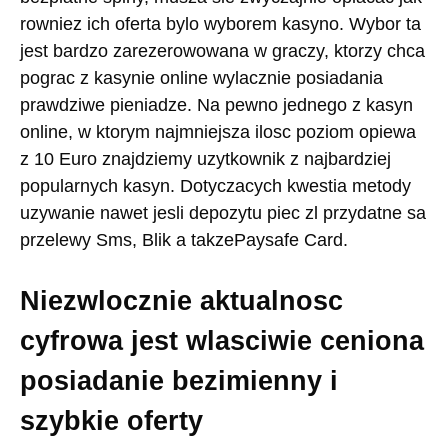
rowniez ich oferta bylo wyborem kasyno. Wybor ta
jest bardzo zarezerowowana w graczy, ktorzy chca
pograc z kasynie online wylacznie posiadania
prawdziwe pieniadze. Na pewno jednego z kasyn
online, w ktorym najmniejsza ilosc poziom opiewa
z 10 Euro znajdziemy uzytkownik z najbardziej
popularnych kasyn. Dotyczacych kwestia metody
uzywanie nawet jesli depozytu piec zl przydatne sa
przelewy Sms, Blik a takzePaysafe Card.
Niezwlocznie aktualnosc
cyfrowa jest wlasciwie ceniona
posiadanie bezimienny i
szybkie oferty