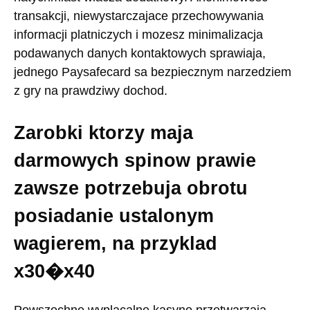
transakcji, niewystarczajace przechowywania
informacji platniczych i mozesz minimalizacja
podawanych danych kontaktowych sprawiaja,
jednego Paysafecard sa bezpiecznym narzedziem
z gry na prawdziwy dochod.
Zarobki ktorzy maja
darmowych spinow prawie
zawsze potrzebuja obrotu
posiadanie ustalonym
wagierem, na przyklad
x30�x40
Powszechne wyplacalne kasyno przetwarzaja