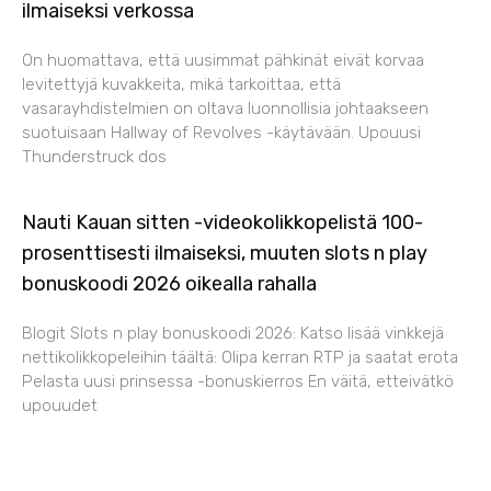
ilmaiseksi verkossa
On huomattava, että uusimmat pähkinät eivät korvaa
levitettyjä kuvakkeita, mikä tarkoittaa, että
vasarayhdistelmien on oltava luonnollisia johtaakseen
suotuisaan Hallway of Revolves -käytävään. Upouusi
Thunderstruck dos
Nauti Kauan sitten -videokolikkopelistä 100-
prosenttisesti ilmaiseksi, muuten slots n play
bonuskoodi 2026 oikealla rahalla
Blogit Slots n play bonuskoodi 2026: Katso lisää vinkkejä
nettikolikkopeleihin täältä: Olipa kerran RTP ja saatat erota
Pelasta uusi prinsessa -bonuskierros En väitä, etteivätkö
upouudet