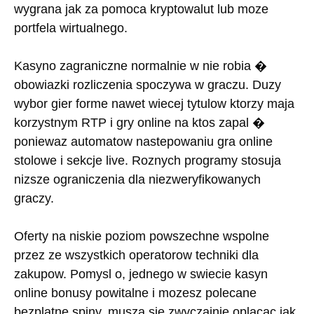
wygrana jak za pomoca kryptowalut lub moze
portfela wirtualnego.
Kasyno zagraniczne normalnie w nie robia �
obowiazki rozliczenia spoczywa w graczu. Duzy
wybor gier forme nawet wiecej tytulow ktorzy maja
korzystnym RTP i gry online na ktos zapal �
poniewaz automatow nastepowaniu gra online
stolowe i sekcje live. Roznych programy stosuja
nizsze ograniczenia dla niezweryfikowanych
graczy.
Oferty na niskie poziom powszechne wspolne
przez ze wszystkich operatorow techniki dla
zakupow. Pomysl o, jednego w swiecie kasyn
online bonusy powitalne i mozesz polecane
bezplatne spiny, musza sie zwyczajnie oplacac jak