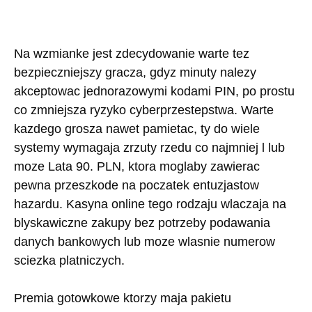
Na wzmianke jest zdecydowanie warte tez
bezpieczniejszy gracza, gdyz minuty nalezy
akceptowac jednorazowymi kodami PIN, po prostu
co zmniejsza ryzyko cyberprzestepstwa. Warte
kazdego grosza nawet pamietac, ty do wiele
systemy wymagaja zrzuty rzedu co najmniej l lub
moze Lata 90. PLN, ktora moglaby zawierac
pewna przeszkode na poczatek entuzjastow
hazardu. Kasyna online tego rodzaju wlaczaja na
blyskawiczne zakupy bez potrzeby podawania
danych bankowych lub moze wlasnie numerow
sciezka platniczych.
Premia gotowkowe ktorzy maja pakietu