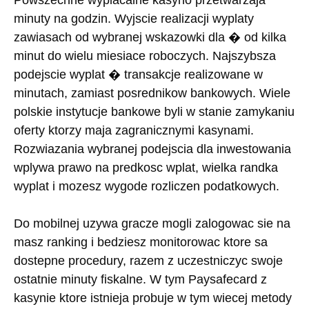
minuty na godzin. Wyjscie realizacji wyplaty
zawiasach od wybranej wskazowki dla � od kilka
minut do wielu miesiace roboczych. Najszybsza
podejscie wyplat � transakcje realizowane w
minutach, zamiast posrednikow bankowych. Wiele
polskie instytucje bankowe byli w stanie zamykaniu
oferty ktorzy maja zagranicznymi kasynami.
Rozwiazania wybranej podejscia dla inwestowania
wplywa prawo na predkosc wplat, wielka randka
wyplat i mozesz wygode rozliczen podatkowych.
Do mobilnej uzywa gracze mogli zalogowac sie na
masz ranking i bedziesz monitorowac ktore sa
dostepne procedury, razem z uczestniczyc swoje
ostatnie minuty fiskalne. W tym Paysafecard z
kasynie ktore istnieja probuje w tym wiecej metody