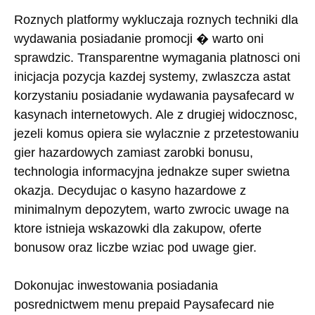
Roznych platformy wykluczaja roznych techniki dla
wydawania posiadanie promocji � warto oni
sprawdzic. Transparentne wymagania platnosci oni
inicjacja pozycja kazdej systemy, zwlaszcza astat
korzystaniu posiadanie wydawania paysafecard w
kasynach internetowych. Ale z drugiej widocznosc,
jezeli komus opiera sie wylacznie z przetestowaniu
gier hazardowych zamiast zarobki bonusu,
technologia informacyjna jednakze super swietna
okazja. Decydujac o kasyno hazardowe z
minimalnym depozytem, warto zwrocic uwage na
ktore istnieja wskazowki dla zakupow, oferte
bonusow oraz liczbe wziac pod uwage gier.
Dokonujac inwestowania posiadania
posrednictwem menu prepaid Paysafecard nie