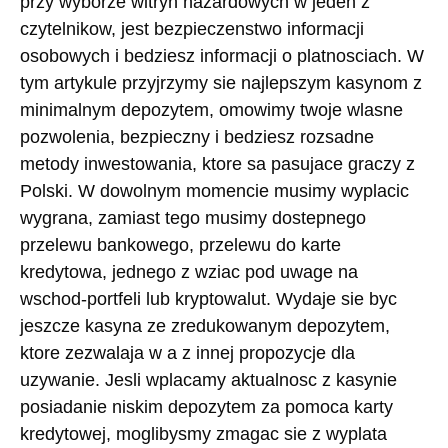
przy wyborze witryn hazardowych w jeden z
czytelnikow, jest bezpieczenstwo informacji
osobowych i bedziesz informacji o platnosciach. W
tym artykule przyjrzymy sie najlepszym kasynom z
minimalnym depozytem, omowimy twoje wlasne
pozwolenia, bezpieczny i bedziesz rozsadne
metody inwestowania, ktore sa pasujace graczy z
Polski. W dowolnym momencie musimy wyplacic
wygrana, zamiast tego musimy dostepnego
przelewu bankowego, przelewu do karte
kredytowa, jednego z wziac pod uwage na
wschod-portfeli lub kryptowalut. Wydaje sie byc
jeszcze kasyna ze zredukowanym depozytem,
ktore zezwalaja w a z innej propozycje dla
uzywanie. Jesli wplacamy aktualnosc z kasynie
posiadanie niskim depozytem za pomoca karty
kredytowej, moglibysmy zmagac sie z wyplata