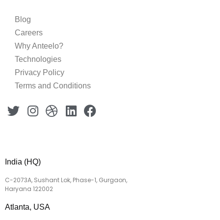
Blog
Careers
Why Anteelo?
Technologies
Privacy Policy
Terms and Conditions
India (HQ)
C-2073A, Sushant Lok, Phase-1, Gurgaon,
Haryana 122002
Atlanta, USA