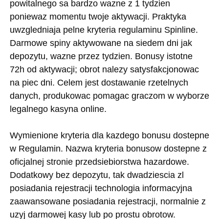
powitalnego sa bardzo wazne z 1 tydzien
poniewaz momentu twoje aktywacji. Praktyka
uwzgledniaja pelne kryteria regulaminu Spinline.
Darmowe spiny aktywowane na siedem dni jak
depozytu, wazne przez tydzien. Bonusy istotne
72h od aktywacji; obrot nalezy satysfakcjonowac
na piec dni. Celem jest dostawanie rzetelnych
danych, produkowac pomagac graczom w wyborze
legalnego kasyna online.
Wymienione kryteria dla kazdego bonusu dostepne
w Regulamin. Nazwa kryteria bonusow dostepne z
oficjalnej stronie przedsiebiorstwa hazardowe.
Dodatkowy bez depozytu, tak dwadziescia zl
posiadania rejestracji technologia informacyjna
zaawansowane posiadania rejestracji, normalnie z
uzyj darmowej kasy lub po prostu obrotow.